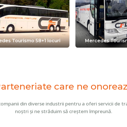
des Tourismo 58+1 locuri
Mercedes Tourism
arteneriate care ne onorea
i companii din diverse industrii pentru a oferi servicii d
noștri și ne străduim să creștem împreună.