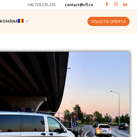
+40 729.235.235
contact@cfl.ro
ROMÂNĂ
SOLICITĂ OFERTĂ