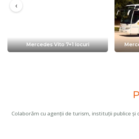
‹
Mercedes Vito 7+1 locuri
Merce
P
Colaborăm cu agenții de turism, instituții publice ș