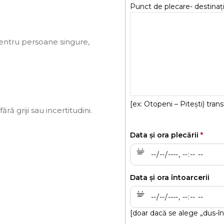
Punct de plecare- destinaț
 pentru persoane singure,
[ex: Otopeni – Pitești) trans
ără griji sau incertitudini.
Data și ora plecării
Data și ora întoarcerii
[doar dacă se alege „dus-în