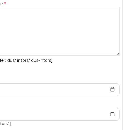
ie
fer: dus/ întors/ dus-întors]
tors”]