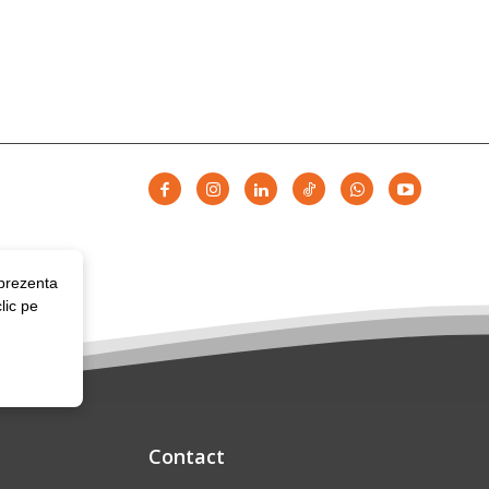
 prezenta
lic pe
Contact