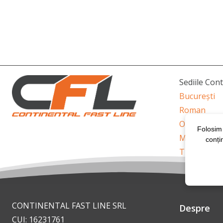
Sediile Con
București
Roman
Oravița
Folosim 
Mioveni
conți
Timișoara
CONTINENTAL FAST LINE SRL
Despre
CUI: 16231761