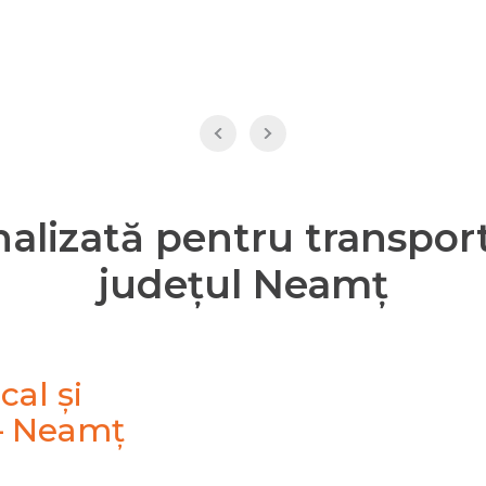
onalizată pentru transpo
județul Neamț
cal și
– Neamț