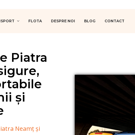
ANSPORT
FLOTA
DESPRE NOI
BLOG
CONTACT
e Piatra
sigure,
rtabile
i și
e
Piatra Neamț și