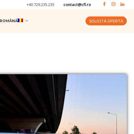
+40 729.235.235
contact@cfl.ro
ROMÂNĂ
SOLICITĂ OFERTĂ