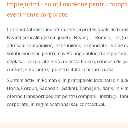
împrejurimi – soluții moderne pentru companii,
evenimente corporate.
Continental Fast Line oferă servicii profesionale de tran
Neamț și localitățile din județul Neamț — Roman, Târgu 
adresăm companiilor, instituțiilor și organizatorilor de 
soluții moderne pentru naveta angajaților, transport edu
deplasări corporate. Flota noastră Euro 6, condusă de șo
confort, siguranță și punctualitate la fiecare cursă.
Suntem activi în Roman și în principalele localități din ju
Horia, Cordun, Săbăoani, Gâdinți, Tămășeni, dar și în Pi
oferind transport dedicat pentru companii, instituții, fab
corporate, în regim ocazional sau contractual.