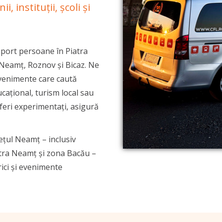
 instituții, școli și
sport persoane în Piatra
Neamț, Roznov și Bicaz. Ne
evenimente care caută
cațional, turism local sau
feri experimentați, asigură
dețul Neamț – inclusiv
atra Neamț și zona Bacău –
rici și evenimente