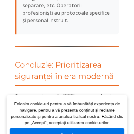
separare, etc. Operatorii
profesioniști au protocoale specifice
și personal instruit.
Concluzie: Prioritizarea
siguranței în era modernă
Transport școlar în 2025 nu mai este doar
despre deplasarea elevilor din punctul A în
Folosim cookie-uri pentru a vă îmbunătăți experiența de
punctul B. Este despre:
navigare, pentru a vă prezenta conținut și reclame
personalizate și pentru a analiza traficul nostru. Făcând clic
Siguranță maximă prin
pe „Accept”, acceptați utilizarea cookie-urilor.
tehnologie și proceduri