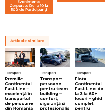
Evenimente
Corporate:De la 10 la
500 de Participanți
Articole similare
Transport
Transport
Transport
Premiile
Transport
Flota
Continental
persoane
Continental
Fast Line –
pentru team
Fast Line: de
excelență în
building –
la 3 la 60+
transportul
confort,
locuri – ghid
de persoane
siguranță și
complet
din România
profesionalis
pentru