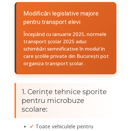
Modificări legislative majore
pentru transport elevi
Începând cu ianuarie 2025, normele
transport școlar 2025 aduc
schimbări semnificative în modul în
care școlile private din București pot
organiza transport școlar.
1. Cerințe tehnice sporite
pentru microbuze
scolare:
✓
Toate vehiculele pentru