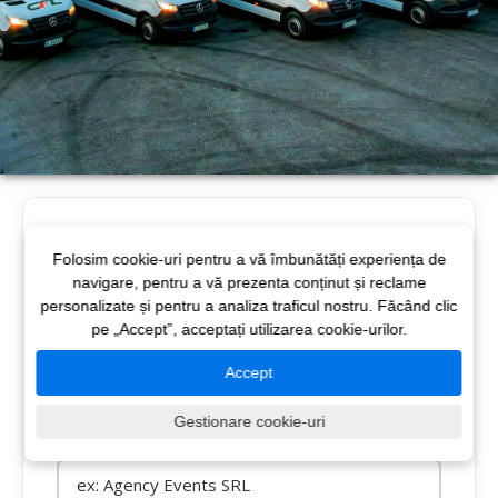
Cere o ofertă pentru
Folosim cookie-uri pentru a vă îmbunătăți experiența de
următoarea filmare
navigare, pentru a vă prezenta conținut și reclame
personalizate și pentru a analiza traficul nostru. Făcând clic
pe „Accept”, acceptați utilizarea cookie-urilor.
Nume solicitant
*
Accept
Gestionare cookie-uri
Agentie / Companie
*