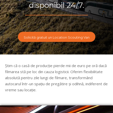
disponibil 24/7.
Solicită gratuit un Location Scouting Van
Știm că o casă de producție pierde mii de euro pe oră dacă
filmarea stă pe loc din cauza logisticii. Oferim flexibilitate
absolută pentru zile lungi de filmare, transformând
autocarul într-un spațiu de pregătire și odihnă, indiferent de
vreme sau locație.